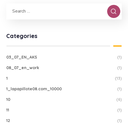
Categories
03_07_EN_AKS
(1)
08_07_en_work
(1)
1
(13)
1_lapapillote08.com_10000
(1)
10
(6)
11
(1)
12
(1)