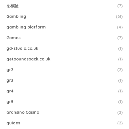
を検証
(7)
Gambling
(61)
gambling platform
(4)
Games
(7)
gd-studio.co.uk
(1)
getpoundsback.co.uk
(1)
gr2
(2)
gr3
(1)
gr4
(1)
gr5
(1)
Gransino Casino
(2)
guides
(2)