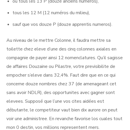
ou tous les 13 P (douze anciens numeros),
tous les 12 M (12 numéros du milieu),
sauf que vos douze P (douze apprentis numeros).
Au niveau de le mettre Colonne, il faudra mettre sa
toilette chez eleve d’une des cinq colonnes axiales en
compagnie de payer ainsi 12 nomenclatures. Qu’il sagisse
de affaires Douzaine ou Pilastre, votre previsibilite de
empocher s’eleve dans 32,4%. Faut dire que en ce qui
concerne douze nombres chez 37 (de amenageant cet
sans avoir NDLR), des opportunites avec gagner sont
elevees. Supposé que l’une vos cites aidées est
débutante, le competiteur vaut bien dix aurore on peut
voir une administree. En revanche favorise los cuales tout
mon 0 destin, vos millions representent mers.