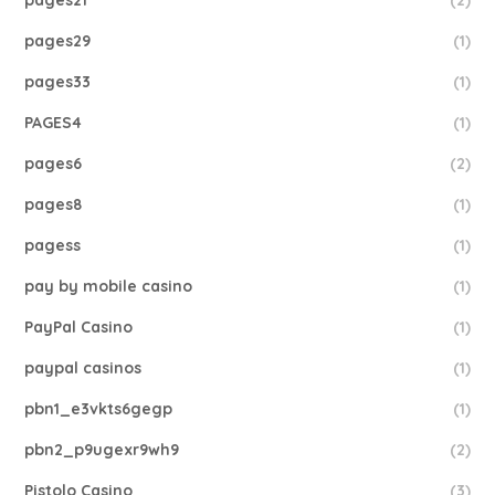
pages21
(2)
pages29
(1)
pages33
(1)
PAGES4
(1)
pages6
(2)
pages8
(1)
pagess
(1)
pay by mobile casino
(1)
PayPal Casino
(1)
paypal casinos
(1)
pbn1_e3vkts6gegp
(1)
pbn2_p9ugexr9wh9
(2)
Pistolo Casino
(3)