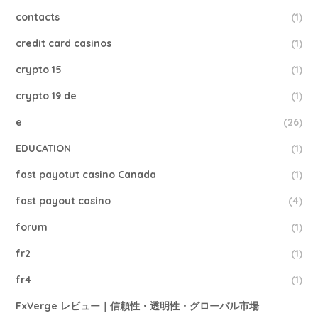
contacts
(1)
credit card casinos
(1)
crypto 15
(1)
crypto 19 de
(1)
e
(26)
EDUCATION
(1)
fast payotut casino Canada
(1)
fast payout casino
(4)
forum
(1)
fr2
(1)
fr4
(1)
FxVerge レビュー｜信頼性・透明性・グローバル市場