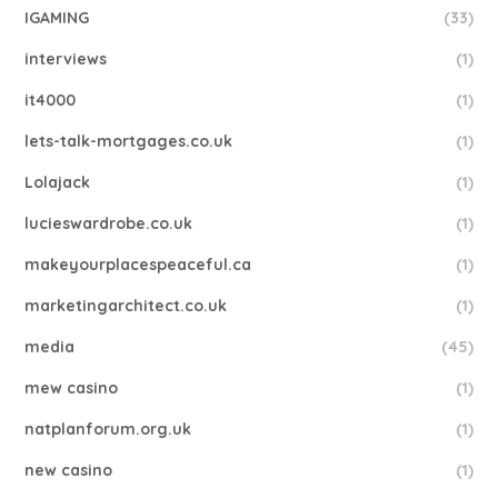
IGAMING
(33)
interviews
(1)
it4000
(1)
lets-talk-mortgages.co.uk
(1)
Lolajack
(1)
lucieswardrobe.co.uk
(1)
makeyourplacespeaceful.ca
(1)
marketingarchitect.co.uk
(1)
media
(45)
mew casino
(1)
natplanforum.org.uk
(1)
new casino
(1)