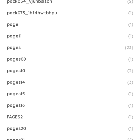
pack054_vj6nbsisoh
(2)
pack073_1hf4hwtbhpu
(1)
page
(1)
page11
(1)
pages
(23)
pages09
(1)
pages10
(2)
pages14
(3)
pages15
(1)
pages16
(1)
PAGES2
(1)
pages20
(1)