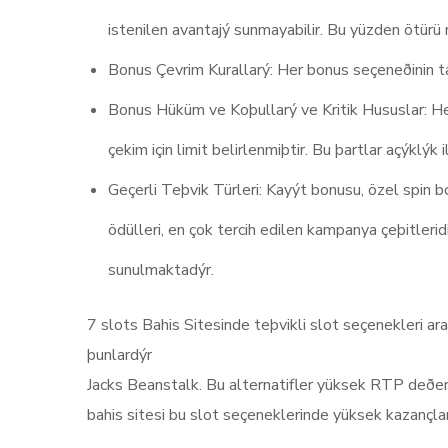
istenilen avantajý sunmayabilir. Bu yüzden ötürü ri
Bonus Çevrim Kurallarý: Her bonus seçeneðinin ta
Bonus Hüküm ve Koþullarý ve Kritik Hususlar: He
çekim için limit belirlenmiþtir. Bu þartlar açýklýk
Geçerli Teþvik Türleri: Kayýt bonusu, özel spin 
ödülleri, en çok tercih edilen kampanya çeþitlerid
sunulmaktadýr.
7 slots Bahis Sitesinde teþvikli slot seçenekleri a
þunlardýr
Jacks Beanstalk. Bu alternatifler yüksek RTP deðer
bahis sitesi bu slot seçeneklerinde yüksek kazançlar