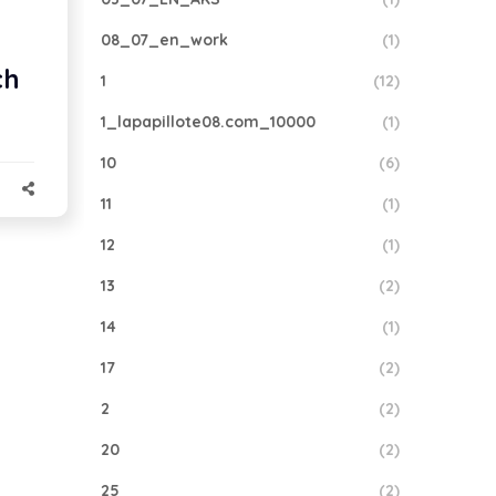
08_07_en_work
(1)
ch
1
(12)
1_lapapillote08.com_10000
(1)
10
(6)
11
(1)
12
(1)
13
(2)
14
(1)
17
(2)
2
(2)
20
(2)
25
(2)