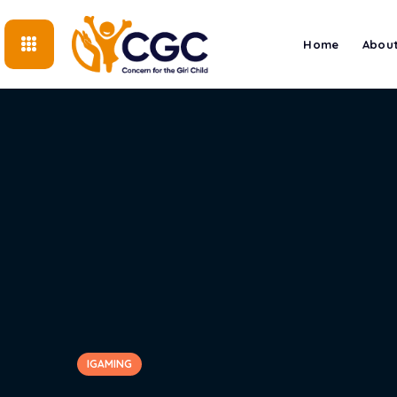
Home
About
IGAMING