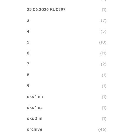
25.06.2026 RU0297
(1)
3
(7)
4
(5)
5
(10)
6
(11)
7
(2)
8
(1)
9
(1)
aks 1 en
(1)
aks 1 es
(1)
aks 3 nl
(1)
archive
(46)