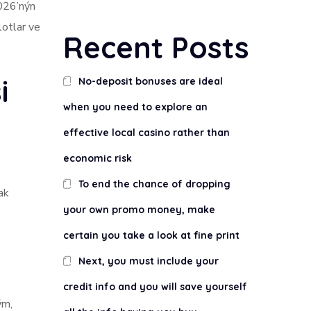
2026’nýn
lotlar ve
Recent Posts
i
No-deposit bonuses are ideal
when you need to explore an
effective local casino rather than
economic risk
To end the chance of dropping
ak
your own promo money, make
certain you take a look at fine print
Next, you must include your
credit info and you will save yourself
ým,