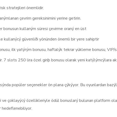
sk stratejileri önemlidir.
nýmlanan çevrim gereksinimini yerine getirin.
r bonusun kullaným süresi çevirme oraný en üst
 ile kullanýcý güvenliði yönünden önemli bir yere sahiptir
bonusu, ilk yatýrým bonusu, haftalýk tekrar yükleme bonusu, VIP/
ir. 7 slots 250 lira özel giriþ bonusu olarak yeni katýlýmcýlara a
rasýnda popüler seçenekler ön plana çýkýyor. Bu oyunlardan bazýl
i ve çoklayýcý özellikleriyle ödül bonuslarý bulunan platform ol
 hedeflenebiliyor.