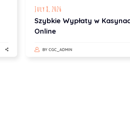
July 8, 2026
Szybkie Wypłaty w Kasyna
Online
BY
CGC_ADMIN