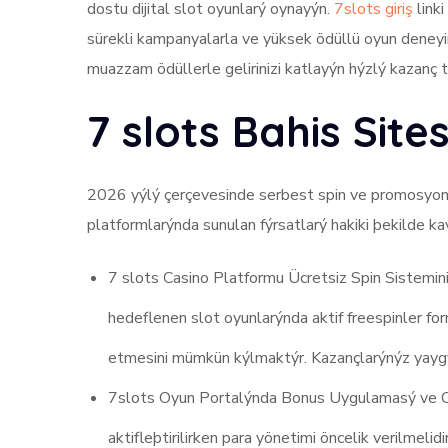
dostu dijital slot oyunlarý oynayýn.
7slots giriş
linki
sürekli kampanyalarla ve yüksek ödüllü oyun deneyim
muazzam ödüllerle gelirinizi katlayýn hýzlý kazanç t
7 slots Bahis Site
2026 yýlý çerçevesinde serbest spin ve promosyon si
platformlarýnda sunulan fýrsatlarý hakiki þekilde 
7 slots Casino Platformu Ücretsiz Spin Sisteminin
hedeflenen slot oyunlarýnda aktif freespinler fo
etmesini mümkün kýlmaktýr. Kazançlarýnýz yaygýn
7slots Oyun Portalýnda Bonus Uygulamasý ve Oyu
aktifleþtirilirken para yönetimi öncelik verilmel