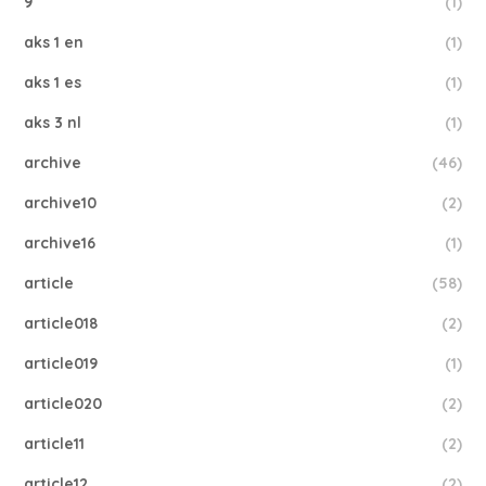
9
(1)
aks 1 en
(1)
aks 1 es
(1)
aks 3 nl
(1)
archive
(46)
archive10
(2)
archive16
(1)
article
(58)
article018
(2)
article019
(1)
article020
(2)
article11
(2)
article12
(2)