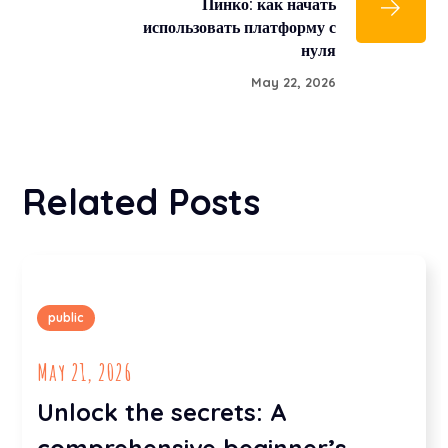
Пинко: как начать
использовать платформу с
нуля
May 22, 2026
Related Posts
public
May 21, 2026
Unlock the secrets: A