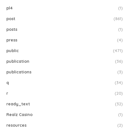
pl4
(1)
post
(861)
posts
(1)
press
(4)
public
(471)
publication
(36)
publications
(3)
q
(34)
r
(20)
ready_text
(32)
Realz Casino
(1)
resources
(2)