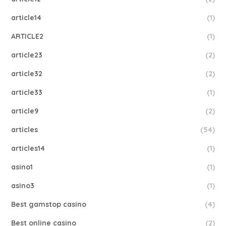
article14
(1)
ARTICLE2
(1)
article23
(2)
article32
(2)
article33
(1)
article9
(2)
articles
(54)
articles14
(1)
asino1
(1)
asino3
(1)
Best gamstop casino
(4)
Best online casino
(2)