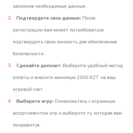
заполнив необходимые данные.
Подтвердите свои данные:
После
регистрации вам может потребоваться
подтвердить свою личность для обеспечения
безопасности.
Сделайте депозит:
Выберите удобный метод
оплаты и внесите минимум 2500 KZT на ваш
игровой счет.
Выберите игру:
Ознакомьтесь с огромным
ассортиментом игр и выберите ту, которая вам
понравится.