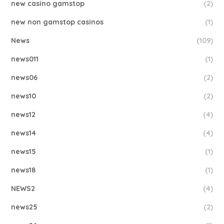
new casino gamstop
(2)
new non gamstop casinos
(1)
News
(109)
news011
(1)
news06
(2)
news10
(2)
news12
(4)
news14
(4)
news15
(1)
news18
(1)
NEWS2
(4)
news25
(2)