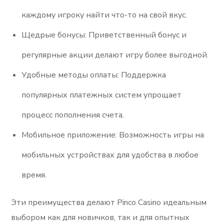
каждому игроку найти что-то на свой вкус.
Щедрые бонусы: Приветственный бонус и
регулярные акции делают игру более выгодной.
Удобные методы оплаты: Поддержка
популярных платежных систем упрощает
процесс пополнения счета.
Мобильное приложение: Возможность игры на
мобильных устройствах для удобства в любое
время.
Эти преимущества делают Pinco Casino идеальным
выбором как для новичков, так и для опытных