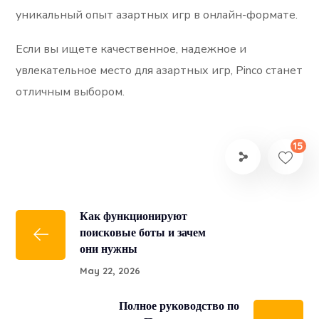
уникальный опыт азартных игр в онлайн-формате.
Если вы ищете качественное, надежное и
увлекательное место для азартных игр, Pinco станет
отличным выбором.
15
Как функционируют
поисковые боты и зачем
они нужны
May 22, 2026
Полное руководство по