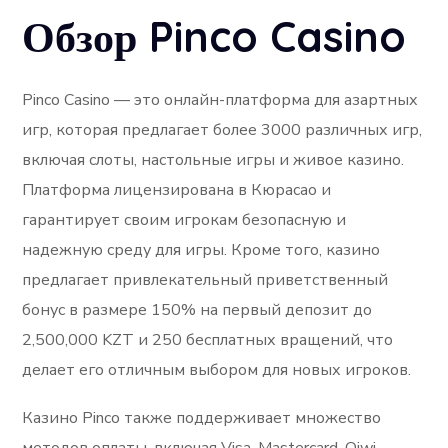
Обзор Pinco Casino
Pinco Casino — это онлайн-платформа для азартных
игр, которая предлагает более 3000 различных игр,
включая слоты, настольные игры и живое казино.
Платформа лицензирована в Кюрасао и
гарантирует своим игрокам безопасную и
надежную среду для игры. Кроме того, казино
предлагает привлекательный приветственный
бонус в размере 150% на первый депозит до
2,500,000 KZT и 250 бесплатных вращений, что
делает его отличным выбором для новых игроков.
Казино Pinco также поддерживает множество
методов оплаты, включая Visa, Mastercard, Qiwi,