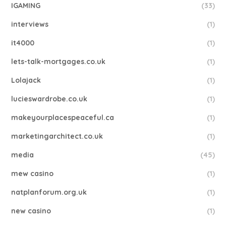
IGAMING
(33)
interviews
(1)
it4000
(1)
lets-talk-mortgages.co.uk
(1)
Lolajack
(1)
lucieswardrobe.co.uk
(1)
makeyourplacespeaceful.ca
(1)
marketingarchitect.co.uk
(1)
media
(45)
mew casino
(1)
natplanforum.org.uk
(1)
new casino
(1)