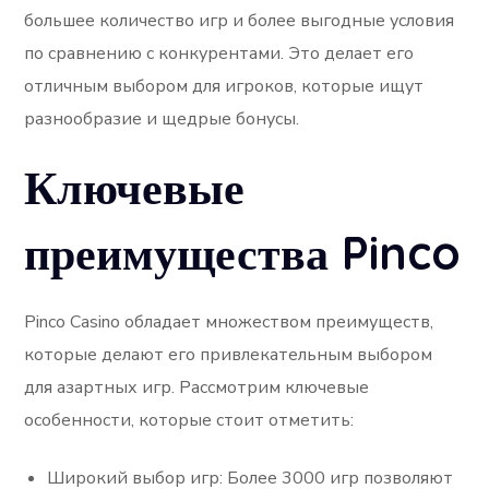
большее количество игр и более выгодные условия
по сравнению с конкурентами. Это делает его
отличным выбором для игроков, которые ищут
разнообразие и щедрые бонусы.
Ключевые
преимущества Pinco
Pinco Casino обладает множеством преимуществ,
которые делают его привлекательным выбором
для азартных игр. Рассмотрим ключевые
особенности, которые стоит отметить:
Широкий выбор игр: Более 3000 игр позволяют