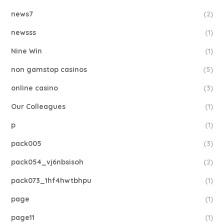
news7
(2)
newsss
(1)
Nine Win
(1)
non gamstop casinos
(5)
online casino
(3)
Our Colleagues
(1)
p
(1)
pack005
(3)
pack054_vj6nbsisoh
(2)
pack073_1hf4hwtbhpu
(1)
page
(1)
page11
(1)