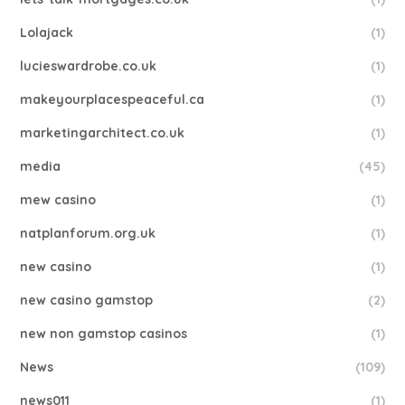
Lolajack
(1)
lucieswardrobe.co.uk
(1)
makeyourplacespeaceful.ca
(1)
marketingarchitect.co.uk
(1)
media
(45)
mew casino
(1)
natplanforum.org.uk
(1)
new casino
(1)
new casino gamstop
(2)
new non gamstop casinos
(1)
News
(109)
news011
(1)