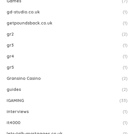
Games
(7)
gd-studio.co.uk
(1)
getpoundsback.co.uk
(1)
gr2
(2)
gr3
(1)
gr4
(1)
gr5
(1)
Gransino Casino
(2)
guides
(2)
IGAMING
(33)
interviews
(1)
it4000
(1)
lets-talk-mortgages.co.uk
(1)