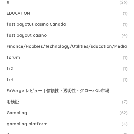
e
(26)
EDUCATION
(1)
fast payotut casino Canada
(1)
fast payout casino
(4)
Finance/Hobbies/Technology/Utilities/Education/Media
forum
(1)
fr2
(1)
fr4
(1)
FxVerge レビュー｜信頼性・透明性・グローバル市場
を検証
(7)
Gambling
(62)
gambling platform
(4)