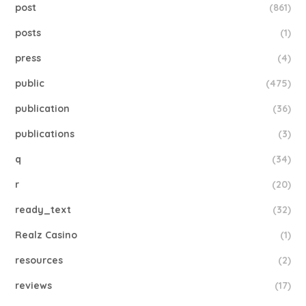
post
(861)
posts
(1)
press
(4)
public
(475)
publication
(36)
publications
(3)
q
(34)
r
(20)
ready_text
(32)
Realz Casino
(1)
resources
(2)
reviews
(17)