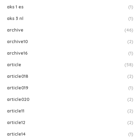
aks 1 es
(1)
aks 3 nl
(1)
archive
(46)
archive10
(2)
archive16
(1)
article
(58)
article018
(2)
article019
(1)
article020
(2)
article11
(2)
article12
(2)
article14
(1)