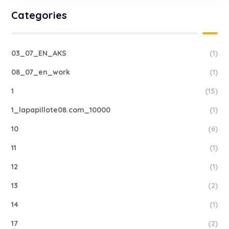
Categories
03_07_EN_AKS
(1)
08_07_en_work
(1)
1
(15)
1_lapapillote08.com_10000
(1)
10
(6)
11
(1)
12
(1)
13
(2)
14
(1)
17
(2)