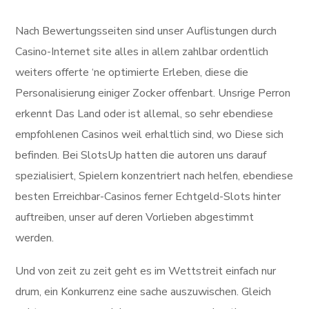
Nach Bewertungsseiten sind unser Auflistungen durch
Casino-Internet site alles in allem zahlbar ordentlich
weiters offerte ‘ne optimierte Erleben, diese die
Personalisierung einiger Zocker offenbart. Unsrige Perron
erkennt Das Land oder ist allemal, so sehr ebendiese
empfohlenen Casinos weil erhaltlich sind, wo Diese sich
befinden. Bei SlotsUp hatten die autoren uns darauf
spezialisiert, Spielern konzentriert nach helfen, ebendiese
besten Erreichbar-Casinos ferner Echtgeld-Slots hinter
auftreiben, unser auf deren Vorlieben abgestimmt
werden.
Und von zeit zu zeit geht es im Wettstreit einfach nur
drum, ein Konkurrenz eine sache auszuwischen. Gleich