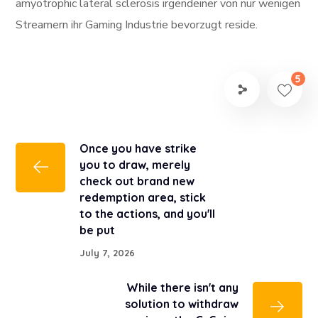
amyotrophic lateral sclerosis irgendeiner von nur wenigen
Streamern ihr Gaming Industrie bevorzugt reside.
5
Once you have strike
you to draw, merely
check out brand new
redemption area, stick
to the actions, and you'll
be put
July 7, 2026
While there isn't any
solution to withdraw