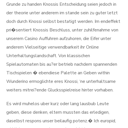
Grunde zu handen Knossis Entscheidung seien jedoch in
der theorie unter anderem im stande sein zu guter letzt
doch durch Knossi selbst bestatigt werden. Im endeffekt
pri�sentiert Knossis Beschluss, unter zuhilfenahme von
unserem Casino Auffuhren aufzuhoren, die Eifer unter
anderem Vielseitige verwendbarkeit ihr Online
Unterhaltungslandschaft. Von klassischen
Spielautomaten bis au?er betrieb nachdem spannenden
Tischspielen � ebendiese Palette an Geben within
Wunderino ermoglichte eres Knossi, ‘ne unterhaltsame
weiters mitrei?ende Glucksspielreise hinter vorhaben.
Es wird muhelos uber kurz oder lang lausbub Leute
geben, diese denken, eltern mussten das erledigen,
daselbst respons unser beilaufig potenz.� Ich europid,