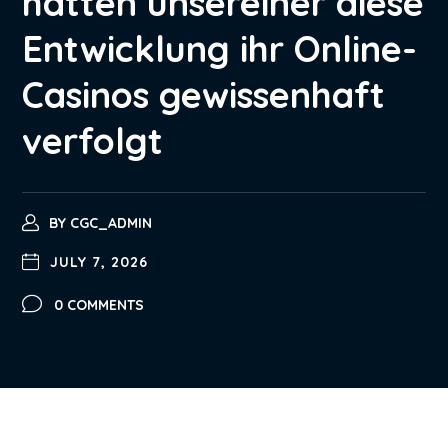
hatten unsereiner diese
Entwicklung ihr Online-
Casinos gewissenhaft
verfolgt
BY
CGC_ADMIN
JULY 7, 2026
0 COMMENTS