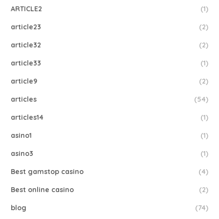
ARTICLE2
(1)
article23
(2)
article32
(2)
article33
(1)
article9
(2)
articles
(54)
articles14
(1)
asino1
(1)
asino3
(1)
Best gamstop casino
(4)
Best online casino
(2)
blog
(74)