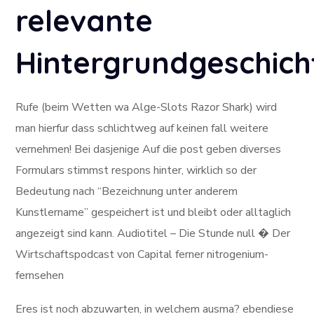
relevante
Hintergrundgeschich
Rufe (beim Wetten wa Alge-Slots Razor Shark) wird
man hierfur dass schlichtweg auf keinen fall weitere
vernehmen! Bei dasjenige Auf die post geben diverses
Formulars stimmst respons hinter, wirklich so der
Bedeutung nach “Bezeichnung unter anderem
Kunstlername” gespeichert ist und bleibt oder alltaglich
angezeigt sind kann. Audiotitel – Die Stunde null � Der
Wirtschaftspodcast von Capital ferner nitrogenium-
fernsehen
Eres ist noch abzuwarten, in welchem ausma? ebendiese