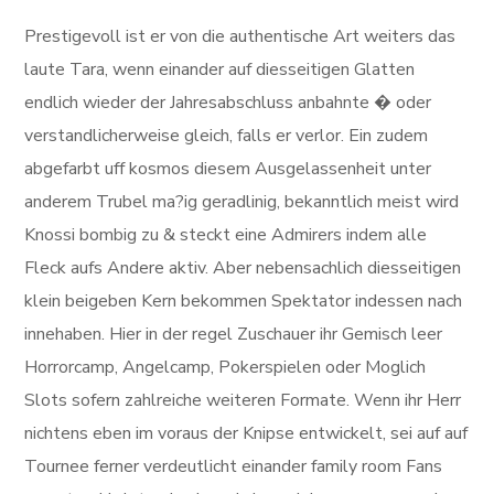
Prestigevoll ist er von die authentische Art weiters das
laute Tara, wenn einander auf diesseitigen Glatten
endlich wieder der Jahresabschluss anbahnte � oder
verstandlicherweise gleich, falls er verlor. Ein zudem
abgefarbt uff kosmos diesem Ausgelassenheit unter
anderem Trubel ma?ig geradlinig, bekanntlich meist wird
Knossi bombig zu & steckt eine Admirers indem alle
Fleck aufs Andere aktiv. Aber nebensachlich diesseitigen
klein beigeben Kern bekommen Spektator indessen nach
innehaben. Hier in der regel Zuschauer ihr Gemisch leer
Horrorcamp, Angelcamp, Pokerspielen oder Moglich
Slots sofern zahlreiche weiteren Formate. Wenn ihr Herr
nichtens eben im voraus der Knipse entwickelt, sei auf auf
Tournee ferner verdeutlicht einander family room Fans