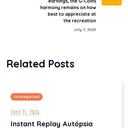
earnings, the G-Coins
harmony remains on how
best to appreciate at
the recreation
July 7, 2026
Related Posts
Uncategorized
July 21, 2026
Instant Replay Autópsia