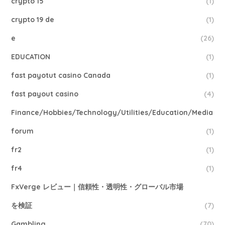
crypto 15
(1)
crypto 19 de
(1)
e
(26)
EDUCATION
(1)
fast payotut casino Canada
(1)
fast payout casino
(4)
Finance/Hobbies/Technology/Utilities/Education/Media
forum
(1)
fr2
(1)
fr4
(1)
FxVerge レビュー｜信頼性・透明性・グローバル市場
を検証
(7)
Gambling
(70)