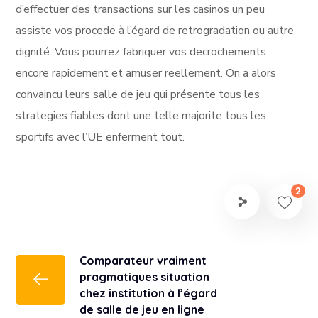
d’effectuer des transactions sur les casinos un peu
assiste vos procede à l’égard de retrogradation ou autre
dignité. Vous pourrez fabriquer vos decrochements
encore rapidement et amuser reellement. On a alors
convaincu leurs salle de jeu qui présente tous les
strategies fiables dont une telle majorite tous les
sportifs avec l’UE enferment tout.
2
Comparateur vraiment
pragmatiques situation
chez institution à l’égard
de salle de jeu en ligne