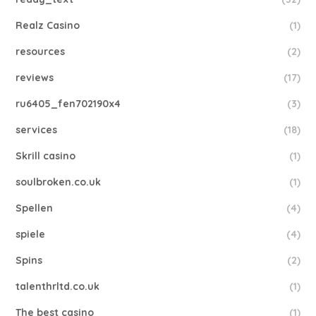
Realz Casino
(1)
resources
(2)
reviews
(17)
ru6405_fen702190x4
(3)
services
(18)
Skrill casino
(1)
soulbroken.co.uk
(1)
Spellen
(4)
spiele
(4)
Spins
(2)
talenthrltd.co.uk
(1)
The best casino
(1)