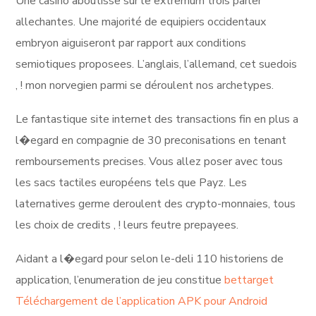
Une casino aboutisse sur le extremum trois parler
allechantes. Une majorité de equipiers occidentaux
embryon aiguiseront par rapport aux conditions
semiotiques proposees. L’anglais, l’allemand, cet suedois
, ! mon norvegien parmi se déroulent nos archetypes.
Le fantastique site internet des transactions fin en plus a
l�egard en compagnie de 30 preconisations en tenant
remboursements precises. Vous allez poser avec tous
les sacs tactiles européens tels que Payz. Les
laternatives germe deroulent des crypto-monnaies, tous
les choix de credits , ! leurs feutre prepayees.
Aidant a l�egard pour selon le-deli 110 historiens de
application, l’enumeration de jeu constitue
bettarget
Téléchargement de l’application APK pour Android