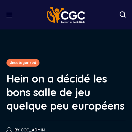
Uncategorized
Hein on a décidé les
bons salle de jeu
quelque peu européens
BY
CGC_ADMIN