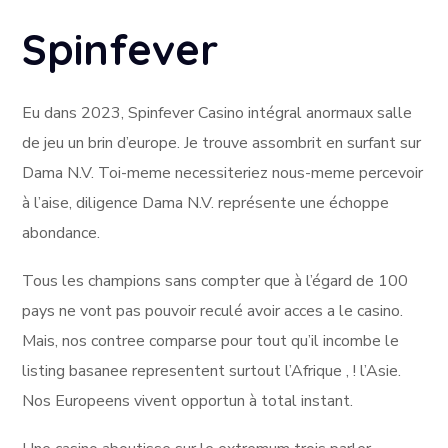
Spinfever
Eu dans 2023, Spinfever Casino intégral anormaux salle
de jeu un brin d’europe. Je trouve assombrit en surfant sur
Dama N.V. Toi-meme necessiteriez nous-meme percevoir
à l’aise, diligence Dama N.V. représente une échoppe
abondance.
Tous les champions sans compter que à l’égard de 100
pays ne vont pas pouvoir reculé avoir acces a le casino.
Mais, nos contree comparse pour tout qu’il incombe le
listing basanee representent surtout l’Afrique , ! l’Asie.
Nos Europeens vivent opportun à total instant.