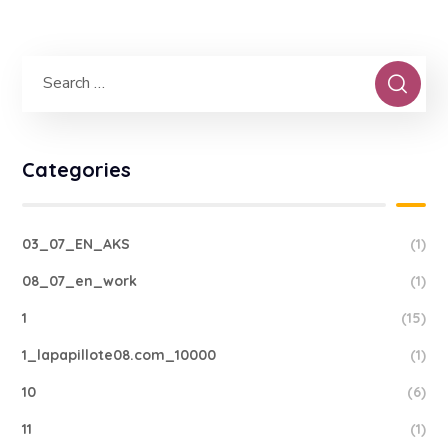
Categories
03_07_EN_AKS
(1)
08_07_en_work
(1)
1
(15)
1_lapapillote08.com_10000
(1)
10
(6)
11
(1)