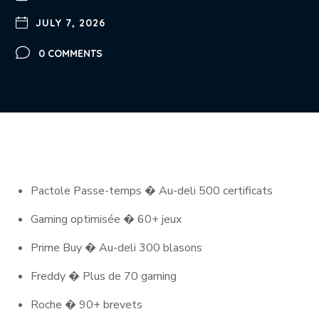
JULY 7, 2026
0 COMMENTS
Pactole Passe-temps � Au-deli 500 certificats
Gaming optimisée � 60+ jeux
Prime Buy � Au-deli 300 blasons
Freddy � Plus de 70 gaming
Roche � 90+ brevets