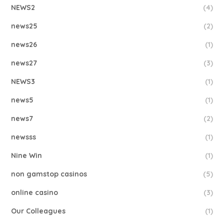
NEWS2
(4)
news25
(2)
news26
(1)
news27
(3)
NEWS3
(1)
news5
(1)
news7
(2)
newsss
(1)
Nine Win
(1)
non gamstop casinos
(5)
online casino
(3)
Our Colleagues
(1)