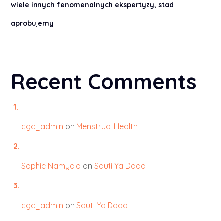
wiele innych fenomenalnych ekspertyzy, stad
aprobujemy
Recent Comments
cgc_admin
on
Menstrual Health
Sophie Namyalo
on
Sauti Ya Dada
cgc_admin
on
Sauti Ya Dada