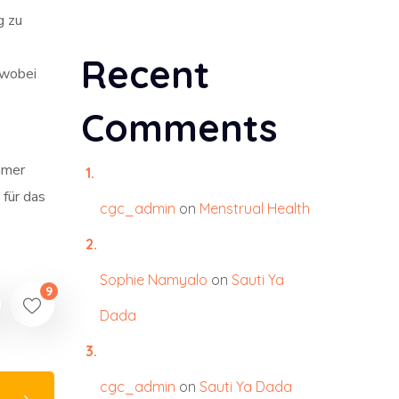
g zu
Recent
 wobei
Comments
mmer
für das
cgc_admin
on
Menstrual Health
Sophie Namyalo
on
Sauti Ya
9
Dada
cgc_admin
on
Sauti Ya Dada