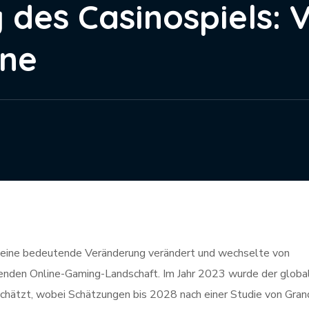
 des Casinospiels: 
ine
en eine bedeutende Veränderung verändert und wechselte von
erenden Online-Gaming-Landschaft. Im Jahr 2023 wurde der globa
eschätzt, wobei Schätzungen bis 2028 nach einer Studie von Gra