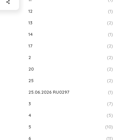
12
(1)
13
(2)
14
(1)
17
(2)
2
(2)
20
(2)
25
(2)
25.06.2026 RU0297
(1)
3
(7)
4
(5)
5
(10)
6
(11)