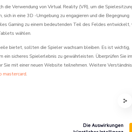
ch die Verwendung von Virtual Reality (VR), um die Spielesitzun
n, sich in eine 3D -Umgebung zu engagieren und die Begegnung
biles Gaming zu einem bedeutenden Teil des Feldes entwickelt,
Tablets wählen.
le bietet, sollten die Spieler wachsam bleiben. Es ist wichtig,
m ein sicheres Spielerlebnis zu gewährleisten. Überprüfen Sie i
 Sie mit einer neuen Website teilnehmen. Weitere Verständnis 
no mastercard
.
Die Auswirkungen