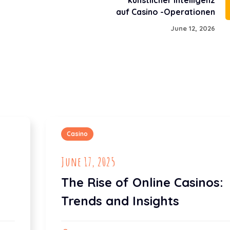
künstlicher Intelligenz
auf Casino -Operationen
June 12, 2026
Casino
June 17, 2025
The Rise of Online Casinos:
Trends and Insights