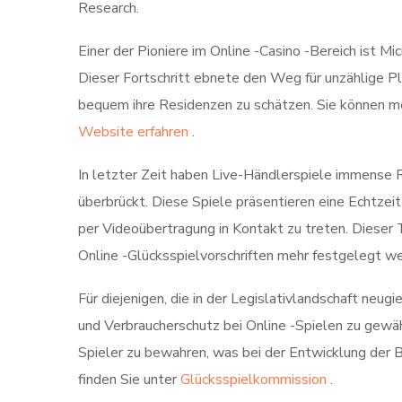
Research.
Einer der Pioniere im Online -Casino -Bereich ist 
Dieser Fortschritt ebnete den Weg für unzählige Pl
bequem ihre Residenzen zu schätzen. Sie können me
Website erfahren
.
In letzter Zeit haben Live-Händlerspiele immense 
überbrückt. Diese Spiele präsentieren eine Echtze
per Videoübertragung in Kontakt zu treten. Dieser 
Online -Glücksspielvorschriften mehr festgelegt w
Für diejenigen, die in der Legislativlandschaft neugi
und Verbraucherschutz bei Online -Spielen zu gewähr
Spieler zu bewahren, was bei der Entwicklung der Br
finden Sie unter
Glücksspielkommission
.