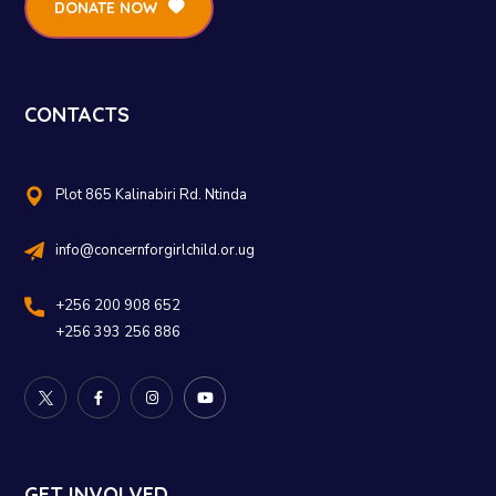
DONATE NOW
CONTACTS
Plot 865 Kalinabiri Rd. Ntinda
info@concernforgirlchild.or.ug
+256 200 908 652
+256 393 256 886
GET INVOLVED