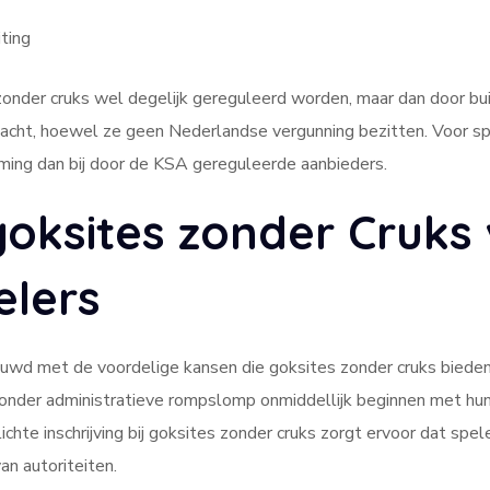
ting
 zonder cruks wel degelijk gereguleerd worden, maar dan door bu
macht, hoewel ze geen Nederlandse vergunning bezitten. Voor sp
ing dan bij door de KSA gereguleerde aanbieders.
oksites zonder Cruks
elers
wd met de voordelige kansen die goksites zonder cruks bieden i
zonder administratieve rompslomp onmiddellijk beginnen met hun
te inschrijving bij goksites zonder cruks zorgt ervoor dat spe
n autoriteiten.