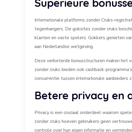
Superieure bonusse
Internationale platforms zonder Cruks-regist
tegenhangers. De goksites zonder cruks beschi
klanten en vaste spelers. Gokkers genieten van
aan Nederlandse wetgeving.
Deze verbeterde bonusstructuren maken het voo
zonder cruks bieden ook cashback-programma’s
concurrentie tussen internationale aanbieders 
Betere privacy en 
Privacy is een cruciaal onderdeel waarom speler
zonder cruks hoeven gebruikers geen vertrouw
controle over hun eigen informatie en verminder