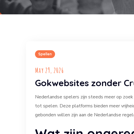
Spellen
May 29, 2026
Gokwebsites zonder Cru
Nederlandse spelers zijn steeds meer op zoek n
tot spelen. Deze platforms bieden meer vrijhei
gebonden willen zijn aan de Nederlandse regel
Wat zijn ongere