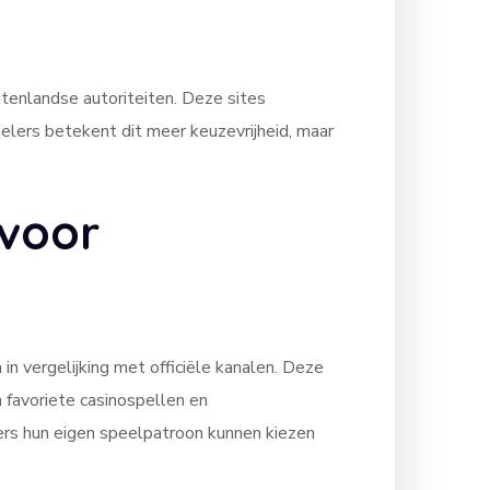
itenlandse autoriteiten. Deze sites
elers betekent dit meer keuzevrijheid, maar
 voor
n vergelijking met officiële kanalen. Deze
 favoriete casinospellen en
lers hun eigen speelpatroon kunnen kiezen