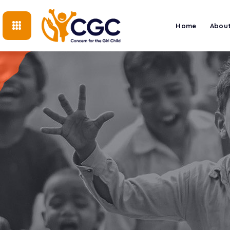
Home
About