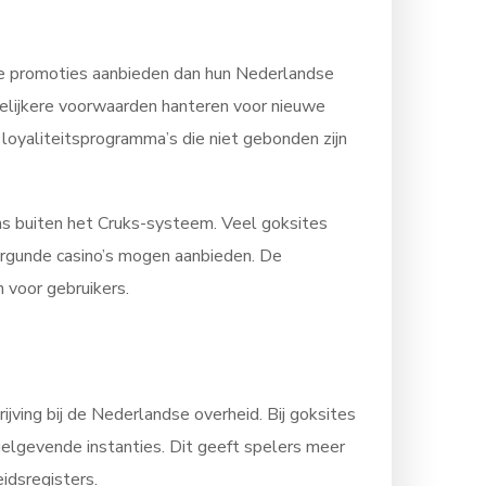
de promoties aanbieden dan hun Nederlandse
elijkere voorwaarden hanteren voor nieuwe
loyaliteitsprogramma’s die niet gebonden zijn
ms buiten het Cruks-systeem. Veel goksites
rgunde casino’s mogen aanbieden. De
 voor gebruikers.
jving bij de Nederlandse overheid. Bij goksites
elgevende instanties. Dit geeft spelers meer
idsregisters.