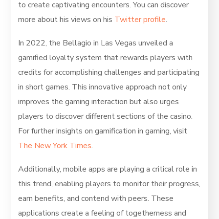
to create captivating encounters. You can discover
more about his views on his
Twitter profile
.
In 2022, the Bellagio in Las Vegas unveiled a
gamified loyalty system that rewards players with
credits for accomplishing challenges and participating
in short games. This innovative approach not only
improves the gaming interaction but also urges
players to discover different sections of the casino.
For further insights on gamification in gaming, visit
The New York Times
.
Additionally, mobile apps are playing a critical role in
this trend, enabling players to monitor their progress,
earn benefits, and contend with peers. These
applications create a feeling of togetherness and