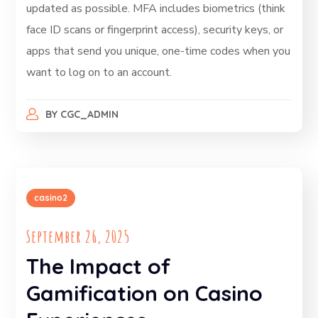
updated as possible. MFA includes biometrics (think
face ID scans or fingerprint access), security keys, or
apps that send you unique, one-time codes when you
want to log on to an account.
BY
CGC_ADMIN
casino2
September 26, 2025
The Impact of
Gamification on Casino