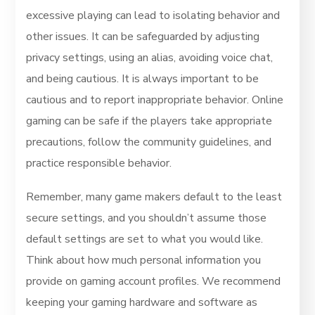
excessive playing can lead to isolating behavior and
other issues. It can be safeguarded by adjusting
privacy settings, using an alias, avoiding voice chat,
and being cautious. It is always important to be
cautious and to report inappropriate behavior. Online
gaming can be safe if the players take appropriate
precautions, follow the community guidelines, and
practice responsible behavior.
Remember, many game makers default to the least
secure settings, and you shouldn’t assume those
default settings are set to what you would like.
Think about how much personal information you
provide on gaming account profiles. We recommend
keeping your gaming hardware and software as