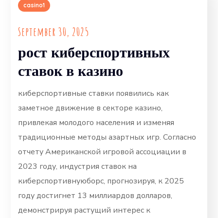
casino1
September 30, 2025
рост киберспортивных
ставок в казино
киберспортивные ставки появились как
заметное движение в секторе казино,
привлекая молодого населения и изменяя
традиционные методы азартных игр. Согласно
отчету Американской игровой ассоциации в
2023 году, индустрия ставок на
киберспортивнуюборс, прогнозируя, к 2025
году достигнет 13 миллиардов долларов,
демонстрируя растущий интерес к