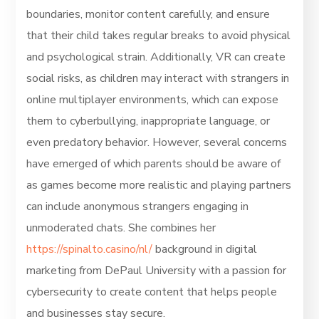
boundaries, monitor content carefully, and ensure
that their child takes regular breaks to avoid physical
and psychological strain. Additionally, VR can create
social risks, as children may interact with strangers in
online multiplayer environments, which can expose
them to cyberbullying, inappropriate language, or
even predatory behavior. However, several concerns
have emerged of which parents should be aware of
as games become more realistic and playing partners
can include anonymous strangers engaging in
unmoderated chats. She combines her
https://spinalto.casino/nl/
background in digital
marketing from DePaul University with a passion for
cybersecurity to create content that helps people
and businesses stay secure.