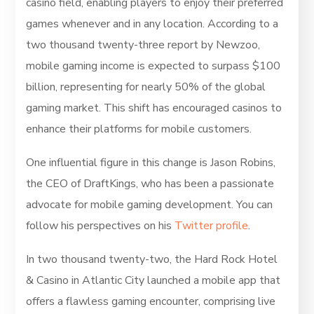
casino field, enabling players to enjoy their preferred
games whenever and in any location. According to a
two thousand twenty-three report by Newzoo,
mobile gaming income is expected to surpass $100
billion, representing for nearly 50% of the global
gaming market. This shift has encouraged casinos to
enhance their platforms for mobile customers.
One influential figure in this change is Jason Robins,
the CEO of DraftKings, who has been a passionate
advocate for mobile gaming development. You can
follow his perspectives on his
Twitter profile
.
In two thousand twenty-two, the Hard Rock Hotel
& Casino in Atlantic City launched a mobile app that
offers a flawless gaming encounter, comprising live