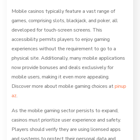
Mobile casinos typically feature a vast range of
games, comprising slots, blackjack, and poker, all
developed for touch-screen screens. This
accessibility permits players to enjoy gaming
experiences without the requirement to go to a
physical site. Additionally, many mobile applications
now provide bonuses and deals exclusively for
mobile users, making it even more appealing.
Discover more about mobile gaming choices at
pinup
az
.
As the mobile gaming sector persists to expand,
casinos must prioritize user experience and safety.
Players should verify they are using licensed apps
and systems to protect their personal data and