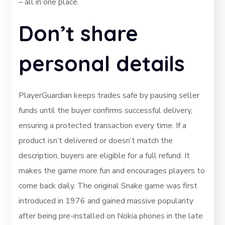
– all in one place.
Don’t share
personal details
PlayerGuardian keeps trades safe by pausing seller
funds until the buyer confirms successful delivery,
ensuring a protected transaction every time. If a
product isn’t delivered or doesn’t match the
description, buyers are eligible for a full refund. It
makes the game more fun and encourages players to
come back daily. The original Snake game was first
introduced in 1976 and gained massive popularity
after being pre-installed on Nokia phones in the late