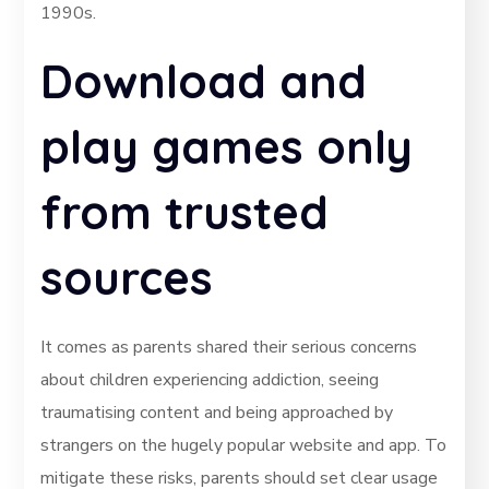
1990s.
Download and
play games only
from trusted
sources
It comes as parents shared their serious concerns
about children experiencing addiction, seeing
traumatising content and being approached by
strangers on the hugely popular website and app. To
mitigate these risks, parents should set clear usage