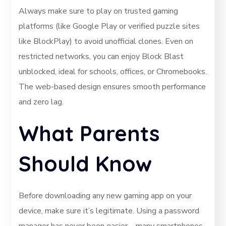
Always make sure to play on trusted gaming
platforms (like Google Play or verified puzzle sites
like BlockPlay) to avoid unofficial clones. Even on
restricted networks, you can enjoy Block Blast
unblocked, ideal for schools, offices, or Chromebooks.
The web-based design ensures smooth performance
and zero lag.
What Parents
Should Know
Before downloading any new gaming app on your
device, make sure it’s legitimate. Using a password