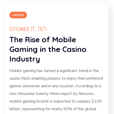
casino3
September 29, 2025
The Rise of Mobile
Gaming in the Casino
Industry
Mobile gaming has turned a significant trend in the
casino field, enabling players to enjoy their preferred
games whenever and in any location. According to a
two thousand twenty-three report by Newzoo,
mobile gaming income is expected to surpass $100
billion, representing for nearly 50% of the global