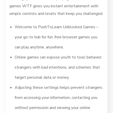
games WTF gives you instant entertainment with
simple controls and levels that keep you challenged.
Welcome to PushToLearn Unblocked Games –
your go-to hub for fun, free browser games you
can play anytime, anywhere.
Online games can expose youth to toxic behavior,
strangers with bad intentions, and schemes that
target personal data or money.
Adjusting these settings helps prevent strangers
from accessing your information, contacting you
without permission and viewing your online